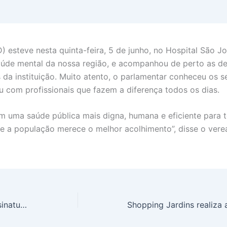
 esteve nesta quinta-feira, 5 de junho, no Hospital São Jo
saúde mental da nossa região, e acompanhou de perto as 
 da instituição. Muito atento, o parlamentar conheceu os s
u com profissionais que fazem a diferença todos os dias.
uma saúde pública mais digna, humana e eficiente para t
 e a população merece o melhor acolhimento”, disse o vere
Ricardo Marques comemora assinatura da Ordem de Serviço para construção da nova UBS do bairro São Conrado