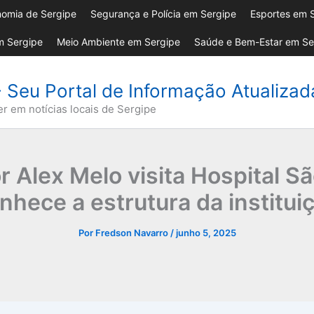
omia de Sergipe
Segurança e Polícia em Sergipe
Esportes em 
 Sergipe
Meio Ambiente em Sergipe
Saúde e Bem-Estar em Se
- Seu Portal de Informação Atualiza
er em notícias locais de Sergipe
 Alex Melo visita Hospital S
nhece a estrutura da institui
Por
Fredson Navarro
/
junho 5, 2025