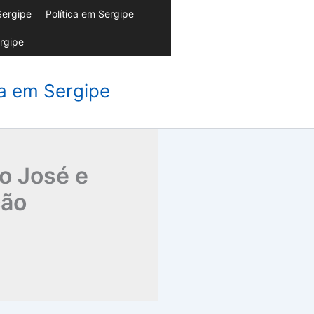
Sergipe
Política em Sergipe
rgipe
da em Sergipe
ão José e
ção