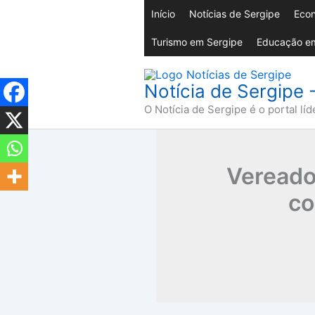
Ir
Início
Notícias de Sergipe
Econ
para
Turismo em Sergipe
Educação em
o
conteúdo
Notícia de Sergipe 
O Notícia de Sergipe é o portal líd
Vereador
co