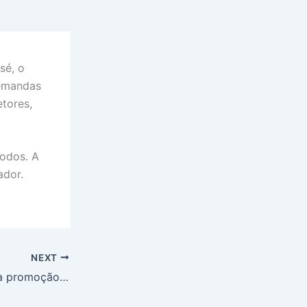
sé, o
demandas
etores,
odos. A
ador.
NEXT
Shopping Jardins realiza a promoção ‘Namorados Agarradinhos’