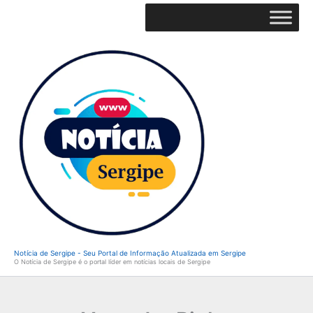
Ir
para
o
conteúdo
Notícia de Sergipe - Seu Portal de Informação Atualizada em Sergipe
O Notícia de Sergipe é o portal líder em notícias locais de Sergipe