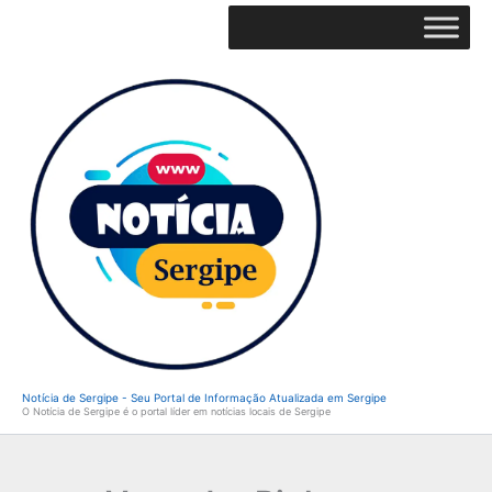
Ir
para
o
conteúdo
Notícia de Sergipe - Seu Portal de Informação Atualizada em Sergipe
O Notícia de Sergipe é o portal líder em notícias locais de Sergipe