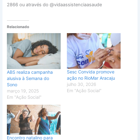
2866 ou através do @vidaassistenciaasaude
Relacionado
Sesc Convida promove
ABS realiza campanha
ação no RioMar Aracaju
alusiva à Semana do
julho 30, 2026
Sono
Em "Ação Social"
março 19, 2025
Em "Ação Social"
Encontro natalino para