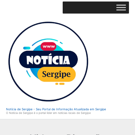
Ir
para
o
conteúdo
Notícia de Sergipe - Seu Portal de Informação Atualizada em Sergipe
O Notícia de Sergipe é o portal líder em notícias locais de Sergipe