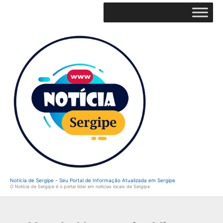
Ir
para
o
conteúdo
Notícia de Sergipe - Seu Portal de Informação Atualizada em Sergipe
O Notícia de Sergipe é o portal líder em notícias locais de Sergipe