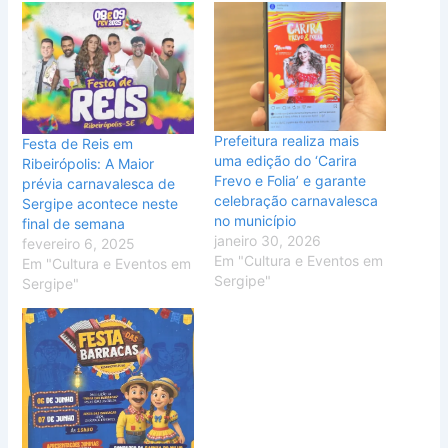
Prefeitura realiza mais
Festa de Reis em
uma edição do ‘Carira
Ribeirópolis: A Maior
Frevo e Folia’ e garante
prévia carnavalesca de
celebração carnavalesca
Sergipe acontece neste
no município
final de semana
janeiro 30, 2026
fevereiro 6, 2025
Em "Cultura e Eventos em
Em "Cultura e Eventos em
Sergipe"
Sergipe"