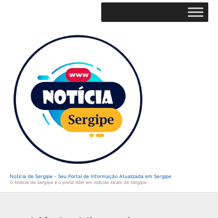
Ir
para
o
conteúdo
Notícia de Sergipe - Seu Portal de Informação Atualizada em Sergipe
O Notícia de Sergipe é o portal líder em notícias locais de Sergipe